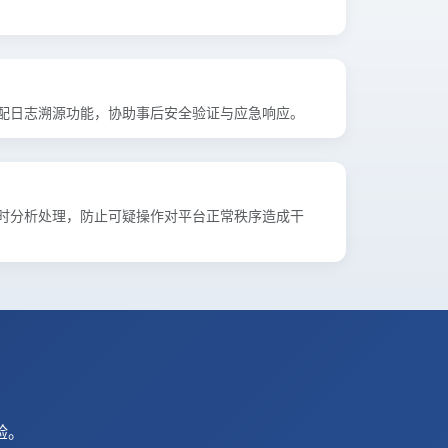
配日志溯源功能，协助事后安全验证与应急响应。
时分析处理，防止可疑操作对平台正常秩序造成干
验。