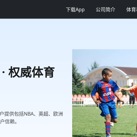
下载App
公司简介
体育
 · 权威体育
户提供包括NBA、英超、欧洲
用户信赖。