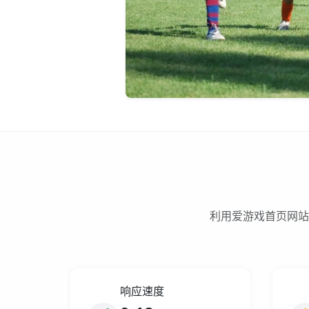
利用爱游戏首页网站
响应速度