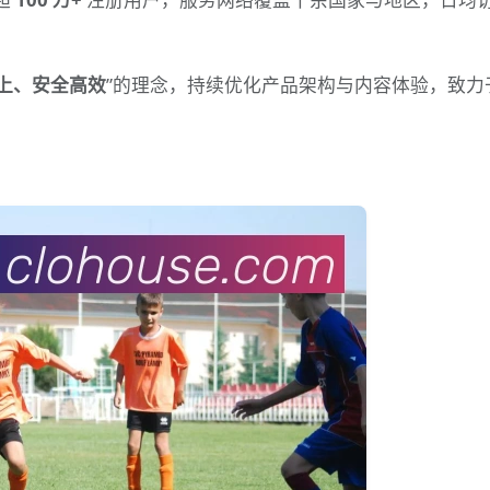
上、安全高效
”的理念，持续优化产品架构与内容体验，致力