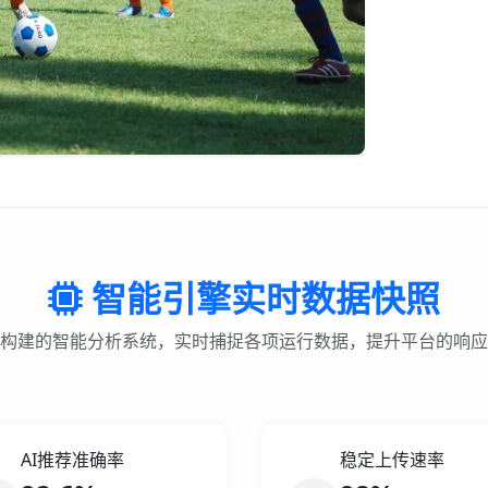
智能引擎实时数据快照
构建的智能分析系统，实时捕捉各项运行数据，提升平台的响应
AI推荐准确率
稳定上传速率