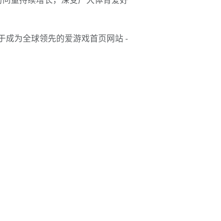
于成为全球领先的爱游戏首页网站 -