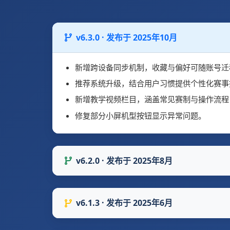
v6.3.0 · 发布于 2025年10月
新增跨设备同步机制，收藏与偏好可随账号迁
推荐系统升级，结合用户习惯提供个性化赛事
新增教学视频栏目，涵盖常见赛制与操作流程，
修复部分小屏机型按钮显示异常问题。
v6.2.0 · 发布于 2025年8月
v6.1.3 · 发布于 2025年6月