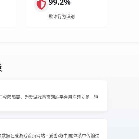
99.2%
欺诈行为识别
级
别与权限隔离，为爱游戏首页网站平台用户建立第一道
障数据在爱游戏首页网站 - 爱游戏(中国)体系中传输过