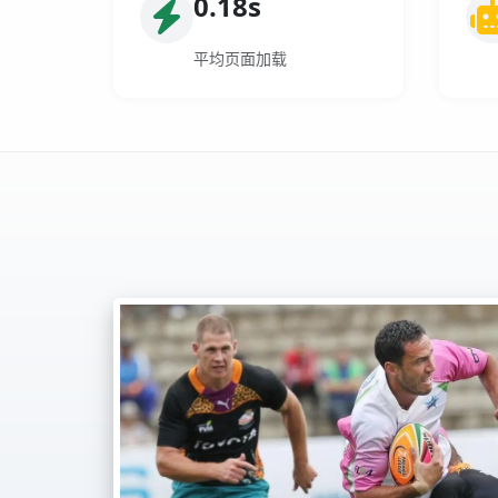
0.18s
平均页面加载