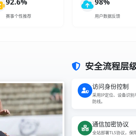
92.6%
98%
赛事个性推荐
用户数据反馈
安全流程层
访问身份控制
采用IP定位、设备识
防线。
通信加密协议
全站部署TLS协议，保