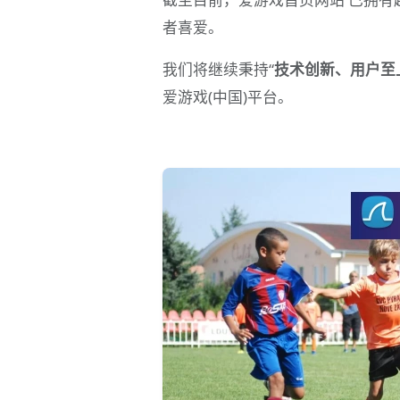
者喜爱。
我们将继续秉持“
技术创新、用户至
爱游戏(中国)平台。